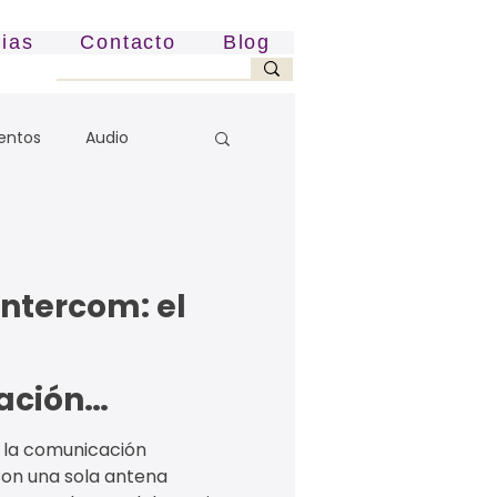
cias
Contacto
Blog
entos
Audio
intercom: el
ación
en broadcast y
a la comunicación
Con una sola antena