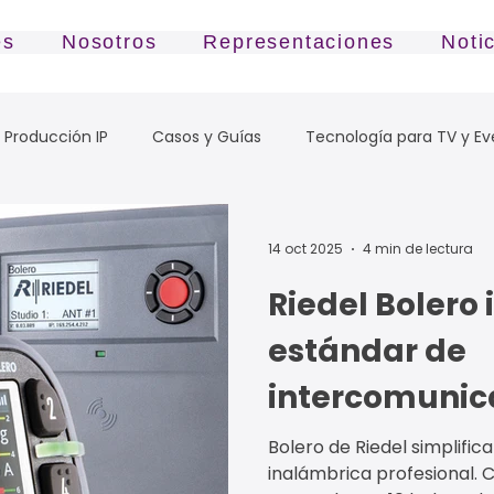
es
Nosotros
Representaciones
Noti
Producción IP
Casos y Guías
Tecnología para TV y Ev
14 oct 2025
4 min de lectura
Riedel Bolero 
estándar de
intercomunic
inalámbrica 
Bolero de Riedel simplific
inalámbrica profesional. 
eventos