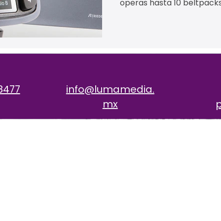
operas hasta 10 beltpack
requieres más cobertura o
antenas o migras a IP con
banda ancha sin ruido, ro
adopción global en produ
Bowl. Agenda tu demo co
8477
info@lumamedia.
mx