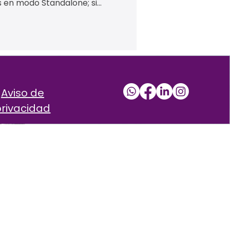
s en modo Standalone; si
 usuarios, agregas
 AES67/ST 2110. Audio de
aming entre antenas y
cciones como F1 y Super
n Luma.
Aviso de
privacidad