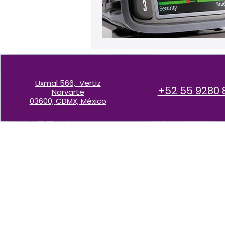
Uxmal 566,
Vertiz
+52 55 9280 
Narvarte
03600,
CDMX, México