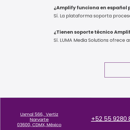
¿Amplify funciona en español 
Sí. La plataforma soporta proces
¿Tienen soporte técnico Ampli
Sí. LUMA Media Solutions ofrece a
Uxmal 566,
Vertiz
+52 55 9280 
Narvarte
03600,
CDMX, México