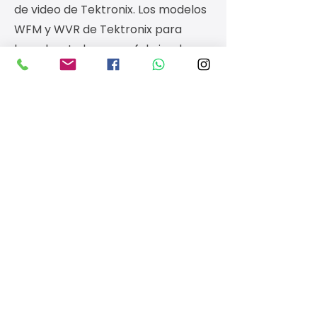
de video de Tektronix. Los modelos
WFM y WVR de Tektronix para
broadcast ahora son fabricados y
distribuidos por Telestream. PRISM
es la plataforma actual que
continúa y supera las capacidades
de los WFM/WVR tradicionales.
¿PRISM puede reemplazar un
WFM7200 o WVR7200 de
Tektronix?
Sí. PRISM es la evolución directa de
esos modelos. Soporta las mismas
señales SDI más capacidades IP
(ST 2110), HDR y actualización por
software sin enviar el equipo a